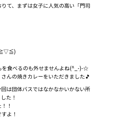
おりて、まずは女子に人気の高い「門司
≧▽≦)
食べるのも外せませんよね(^_-)-☆
S」さんの焼きカレーをいただきました🎵
今回は団体バスではなかなかいかない所
ました！
た！！
ですよ！