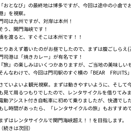
「おとなび」の最終地は博多ですが、今回は途中の小倉で
港」を視察。
門司は九州ですが、対岸は本州！
そう、関門海峡です！
橋を渡ると、すぐそこは本州です！！
とりあえず着いたのがお昼でしたので、まずは腹ごしらえ(
門司港は「焼きカレー」が有名です！
『旅』の楽しみはいくつかありますが、ご当地の美味しいもを
そんなわけで、今回は門司駅のすぐ横の「BEAR FRUIT
さていよいよ観光視察。まずは動きやすいように、そして
も見て周るつもりでしたので、レンタサイクルを借りてみ
電動アシスト付き自転車に初めて乗りましたが、快適でし
もし時間があったら、「レンタサイクルの旅」もおすすめ
まずはレンタサイクルで関門海峡超え！！を目指します。
（続きは次回）