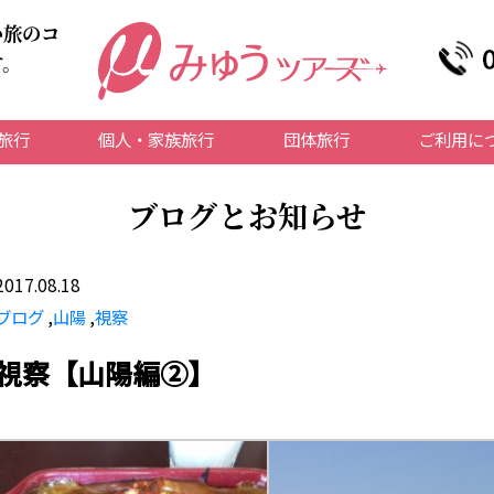
い旅のコ
す。
旅行
個人・家族旅行
団体旅行
ご利用に
ブログとお知らせ
2017.08.18
ブログ
,
山陽
,
視察
視察【山陽編②】